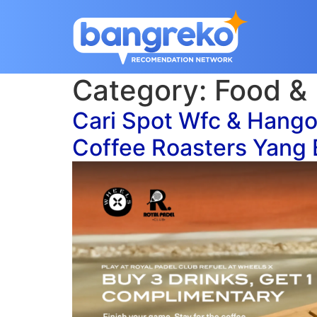
Category:
Food & 
Cari Spot Wfc & Hang
Coffee Roasters Yang B