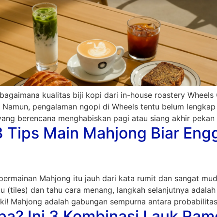
bagaimana kualitas biji kopi dari in-house roastery Wheel
en. Namun, pengalaman ngopi di Wheels tentu belum lengka
 yang berencana menghabiskan pagi atau siang akhir pekan 
 3 Tips Main Mahjong Biar En
permainan Mahjong itu jauh dari kata rumit dan sangat muda
 (tiles) dan tahu cara menang, langkah selanjutnya adala
i! Mahjong adalah gabungan sempurna antara probabilitas
a? Ini 3 Kombinasi Lauk Rame