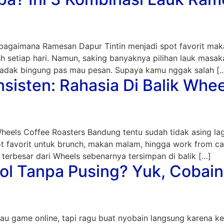
 bagaimana Ramesan Dapur Tintin menjadi spot favorit m
esh setiap hari. Namun, saking banyaknya pilihan lauk mas
dadak bingung pas mau pesan. Supaya kamu nggak salah [
nsisten: Rahasia Di Balik Whe
els Coffee Roasters Bandung tentu sudah tidak asing lagi.
 favorit untuk brunch, makan malam, hingga work from c
terbesar dari Wheels sebenarnya tersimpan di balik […]
Nol Tanpa Pusing? Yuk, Cobai
atau game online, tapi ragu buat nyobain langsung karena k