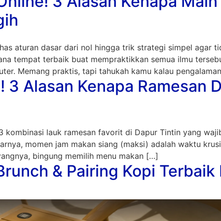
Online! 3 Alasan Kenapa Main 
gih
as aturan dasar dari nol hingga trik strategi simpel agar
ana tempat terbaik buat mempraktikkan semua ilmu terseb
puter. Memang praktis, tapi tahukah kamu kalau pengalaman
! 3 Alasan Kenapa Ramesan Da
3 kombinasi lauk ramesan favorit di Dapur Tintin yang waj
arnya, momen jam makan siang (maksi) adalah waktu krusia
ayangnya, bingung memilih menu makan […]
unch & Pairing Kopi Terbaik